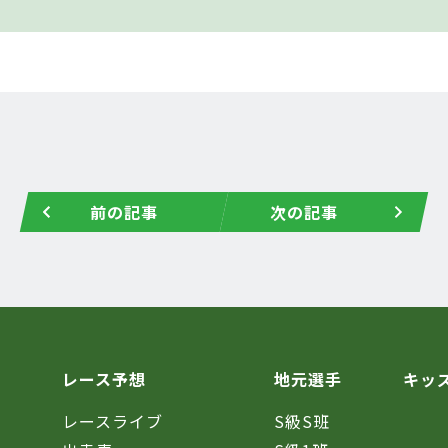
前の記事
次の記事
レース予想
地元選手
キッ
レースライブ
S級S班