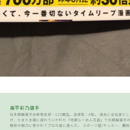
奥平彩乃選手
日本競輪選手会群馬支部・122期生。血液型：A型。 過去に会社員と
が、たまたま親に連れていかれた『地鶏らーめん花道』で元競輪選手
競技の魅力に惹かれてプロの道に進んだ。 スポーツ歴/サッカー、趣味