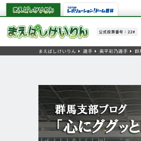
公式投票番号：22#
まえばしけいりん
選手
奥平彩乃選手
群