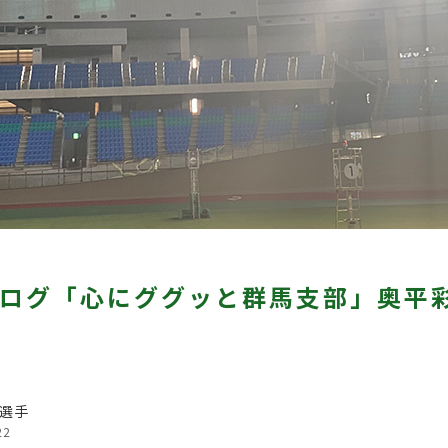
ログ「心にググッと群馬支部」奥平彩
選手
22