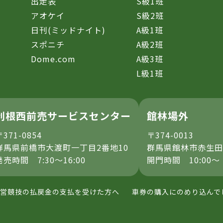
催
出走表
S級1班
アオケイ
S級2班
日刊(ミッドナイト)
A級1班
スポニチ
A級2班
Dome.com
A級3班
L級1班
利根西前売サービスセンター
館林場外
〒371-0854
〒374-0013
群馬県前橋市大渡町一丁目2番地10
群馬県館林市赤生田
発売時間 7:30～16:00
開門時間 10:00～
営競技の払戻金の支払を受けた方へ
車券の購入にのめり込んで