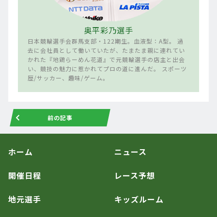
奥平彩乃選手
日本競輪選手会群馬支部・122期生。血液型：A型。 過
去に会社員として働いていたが、たまたま親に連れてい
かれた『地鶏らーめん花道』で元競輪選手の店主と出会
い、競技の魅力に惹かれてプロの道に進んだ。 スポーツ
歴/サッカー、趣味/ゲーム。
前の記事
ホーム
ニュース
開催日程
レース予想
地元選手
キッズルーム