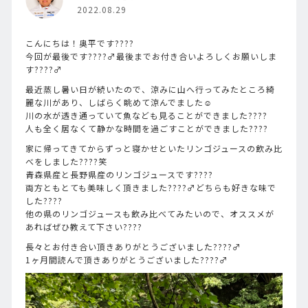
2022.08.29
こんにちは！奥平です????
今回が最後です????‍♂️最後までお付き合いよろしくお願いしま
す????‍♂️
最近蒸し暑い日が続いたので、涼みに山へ行ってみたところ綺
麗な川があり、しばらく眺めて涼んでました☺️
川の水が透き通っていて魚なども見ることができました????
人も全く居なくて静かな時間を過ごすことができました????
家に帰ってきてからずっと寝かせといたリンゴジュースの飲み比
べをしました????笑
青森県産と長野県産のリンゴジュースです????
両方ともとても美味しく頂きました????‍♂️どちらも好きな味で
した????
他の県のリンゴジュースも飲み比べてみたいので、オススメが
あればぜひ教えて下さい????
長々とお付き合い頂きありがとうございました????‍♂️
1ヶ月間読んで頂きありがとうございました????‍♂️