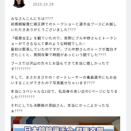
2025.10.29
みなさんこんにちは????
前橋競輪寬仁親王牌でのトークショーと選手会ブースにお越し
いただきありがとうございました????
『極悪女王』を観ていたので、実際にブル中野さんとトークシ
ョーができるなんて夢のような時間でした✨
最初は緊張していたのですが、ブル中野さんのトークが面白す
ぎたことと、質問攻撃で時間があっという間でした????
ブースでは沢山の方々とお話もできて本当に嬉しかったで
す????????
そして、まさかまさかの！ボートレーサーの毒島選手にもお会
いすることができたので写真載せちゃいます????
本当にスペシャルな1日で、私自身の思い出の1ページになりま
した????????
それにしても決勝戦の恩田さん、本当にかっこよかったな
ぁ????