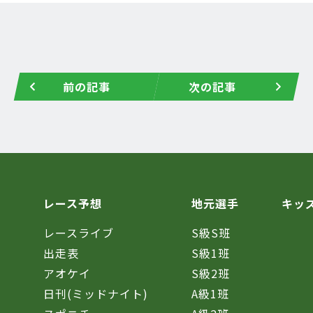
前の記事
次の記事
レース予想
地元選手
キッ
レースライブ
S級S班
催
出走表
S級1班
アオケイ
S級2班
日刊(ミッドナイト)
A級1班