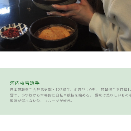
河内桜雪選手
日本競輪選手会群馬支部・122期生。血液型：O型。 競輪選手を目指
響で、小学校から本格的に自転車競技を始める。 趣味は美味しいもの
種類が選べない位、フルーツが好き。