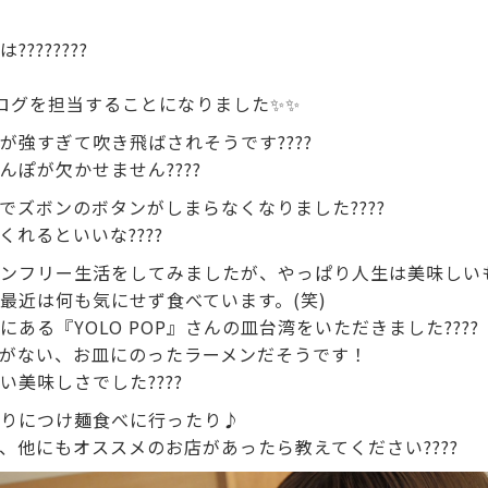
???????
ログを担当することになりました✨✨
強すぎて吹き飛ばされそうです????️
んぽが欠かせません????
でズボンのボタンがしまらなくなりました????
れるといいな????
ンフリー生活をしてみましたが、やっぱり人生は美味しい
最近は何も気にせず食べています。(笑)
ある『YOLO POP』さんの皿台湾をいただきました????
がない、お皿にのったラーメンだそうです！
い美味しさでした????
りにつけ麺食べに行ったり♪
、他にもオススメのお店があったら教えてください????