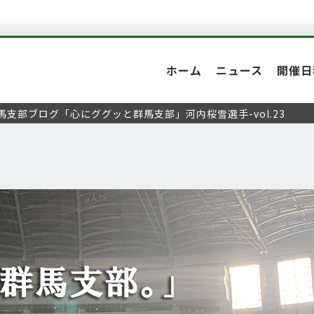
ホーム
ニュース
開催日
馬支部ブログ「心にググッと群馬支部」河内桜雪選手-vol.23