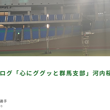
ログ「心にググッと群馬支部」河内桜
選手
09