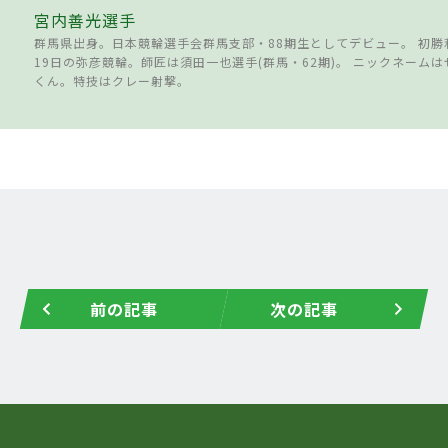
宮内善光選手
群馬県出身。日本競輪選手会群馬支部・88期生としてデビュー。 初勝利
19日の弥彦競輪。師匠は須田一也選手(群馬・62期)。 ニックネーム
くん。特技はクレー射撃。
前の記事
次の記事