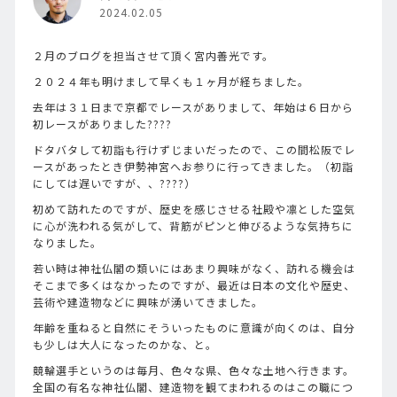
2024.02.05
２月のブログを担当させて頂く宮内善光です。
２０２４年も明けまして早くも１ヶ月が経ちました。
去年は３１日まで京都でレースがありまして、年始は６日から
初レースがありました????
ドタバタして初詣も行けずじまいだったので、この間松阪でレ
ースがあったとき伊勢神宮へお参りに行ってきました。（初詣
にしては遅いですが、、????）
初めて訪れたのですが、歴史を感じさせる社殿や凛とした空気
に心が洗われる気がして、背筋がピンと伸びるような気持ちに
なりました。
若い時は神社仏閣の類いにはあまり興味がなく、訪れる機会は
そこまで多くはなかったのですが、最近は日本の文化や歴史、
芸術や建造物などに興味が湧いてきました。
年齢を重ねると自然にそういったものに意識が向くのは、自分
も少しは大人になったのかな、と。
競輪選手というのは毎月、色々な県、色々な土地へ行きます。
全国の有名な神社仏閣、建造物を観てまわれるのはこの職につ