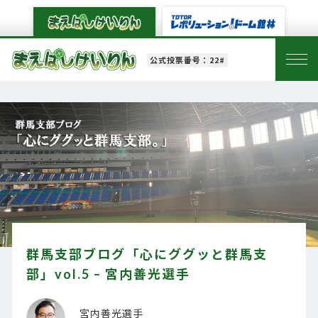
公式投票番号：22#
群馬支部ブログ「心にググッと群馬支
部」vol.5 – 宮内善光選手
宮内善光選手