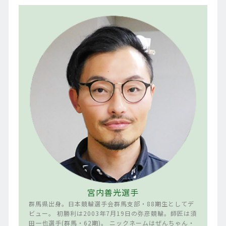
宮内善光選手
群馬県出身。日本競輪選手会群馬支部・88期生としてデ
ビュー。 初勝利は2003年7月19日の弥彦競輪。師匠は須
田一也選手(群馬・62期)。 ニックネームはぜんちゃん・