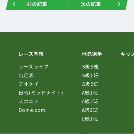
前の記事
次の記事
レース予想
地元選手
キッ
レースライブ
S級S班
催
出走表
S級1班
アオケイ
S級2班
日刊(ミッドナイト)
A級1班
スポニチ
A級2班
Dome.com
A級3班
L級1班