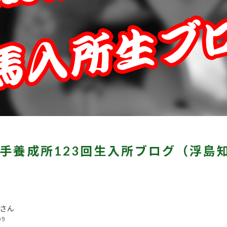
手養成所123回生入所ブログ（浮島
さん
09