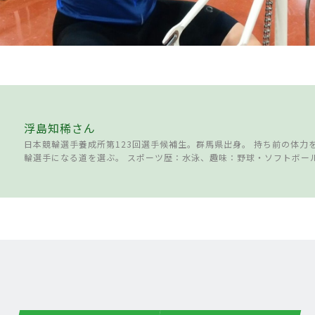
浮島知稀さん
日本競輪選手養成所第123回選手候補生。群馬県出身。 持ち前の体力
輪選手になる道を選ぶ。 スポーツ歴：水泳、趣味：野球・ソフトボー