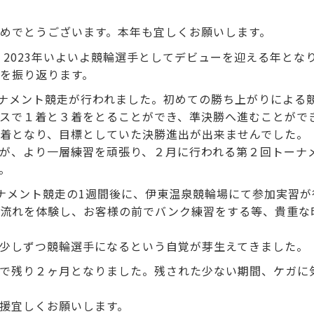
めでとうございます。本年も宜しくお願いします。
り、2023年いよいよ競輪選手としてデビューを迎える年とな
を振り返ります。
ーナメント競走が行われました。初めての勝ち上がりによる
スで１着と３着をとることができ、準決勝へ進むことがで
着となり、目標としていた決勝進出が出来ませんでした。
が、より一層練習を頑張り、２月に行われる第２回トーナ
。
ナメント競走の1週間後に、伊東温泉競輪場にて参加実習が
の流れを体験し、お客様の前でバンク練習をする等、貴重な
少しずつ競輪選手になるという自覚が芽生えてきました。
で残り２ヶ月となりました。残された少ない期間、ケガに
援宜しくお願いします。