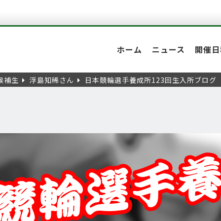
ホーム
ニュース
開催日
候補生
浮島知稀さん
日本競輪選手養成所123回生入所ブログ（