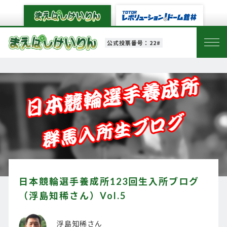
公式投票番号：22#
日本競輪選手養成所123回生入所ブログ
（浮島知稀さん）Vol.5
浮島知稀さん