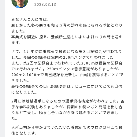
2023.03.13
みなさんこんにちは。
厳しかった冬の寒さも和らぎ春の訪れを感じられる季節となり
ました。
卒業式を間近に控え、養成所生活もいよいよ終わりの時を迎え
ます。
さて、１月中旬に養成所で最後となる第３回記録会が行われま
した。今回の記録会は室内の250mバンクで行われました。
また、第2回の記録会まで行われていた3000ｍは最後の記録会
では行われません。250ｍバンクは苦手意識がありましたが、
200ｍと1000ｍで自己記録を更新し、白帽を獲得することがで
きました。
最後の記録会での自己記録更新はデビューに向けてとても自信
になりました。
2月には競輪選手になるための選手資格検定が行われました。苦
手な学科試験もありましたが、同期の仲間たちと問題を出し合
うなど工夫し、励まし合いながら乗り越えることができまし
た。
入所当初から書かせていただいた養成所でのブログは今回で最
後となります。