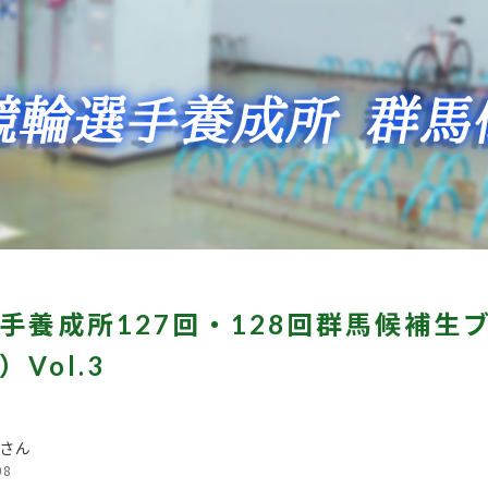
手養成所127回・128回群馬候補生
Vol.3
さん
08