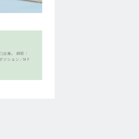
)出身。 師匠：
、ポジション／МＦ