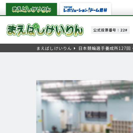
公式投票番号：22#
まえばしけいりん
日本競輪選手養成所127回