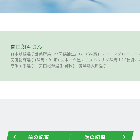
関口朗斗さん
日本競輪選手養成所第127回候補生。GTR(群馬トレーニングレーサーズ
天田裕輝選手(群馬・91期) スポーツ歴：ザスパクサツ群馬U-18出身
尊敬する選手：天田裕輝選手(師匠)、蕗澤鴻太郎選手
前の記事
次の記事