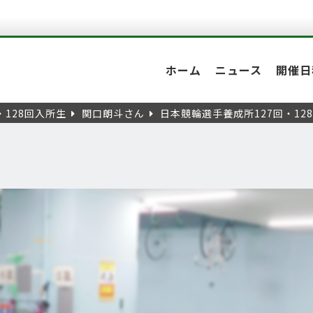
ホーム
ニュース
開催日
・128回入所生
関口朗斗さん
日本競輪選手養成所127回・12