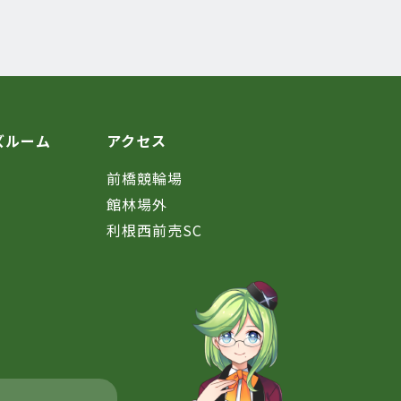
ズルーム
アクセス
前橋競輪場
館林場外
利根西前売SC