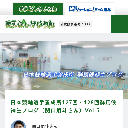
公式投票番号：22#
日本競輪選手養成所127回・128回群馬候
補生ブログ（関口朗斗さん）Vol.5
関口朗斗さん