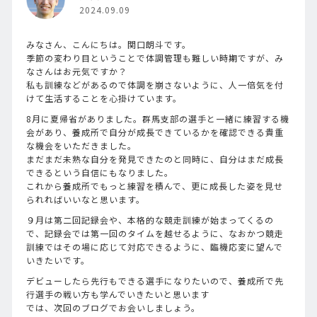
2024.09.09
みなさん、こんにちは。関口朗斗です。
季節の変わり目ということで体調管理も難しい時期ですが、み
なさんはお元気ですか？
私も訓練などがあるので体調を崩さないように、人一倍気を付
けて生活することを心掛けています。
8月に夏帰省がありました。群馬支部の選手と一緒に練習する機
会があり、養成所で自分が成長できているかを確認できる貴重
な機会をいただきました。
まだまだ未熟な自分を発見できたのと同時に、自分はまだ成長
できるという自信にもなりました。
これから養成所でもっと練習を積んで、更に成長した姿を見せ
られればいいなと思います。
９月は第二回記録会や、本格的な競走訓練が始まってくるの
で、記録会では第一回のタイムを越せるように、なおかつ競走
訓練ではその場に応じて対応できるように、臨機応変に望んで
いきたいです。
デビューしたら先行もできる選手になりたいので、養成所で先
行選手の戦い方も学んでいきたいと思います
では、次回のブログでお会いしましょう。