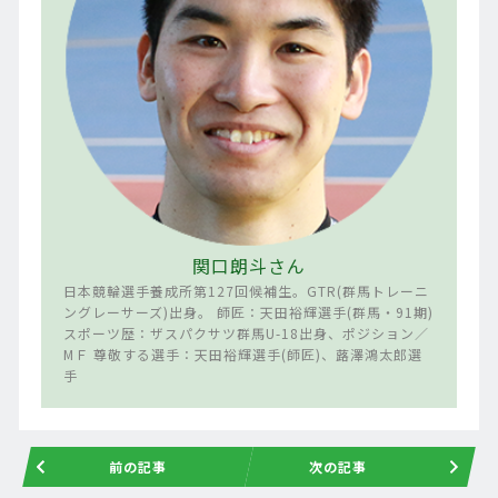
関口朗斗さん
日本競輪選手養成所第127回候補生。GTR(群馬トレーニ
ングレーサーズ)出身。 師匠：天田裕輝選手(群馬・91期)
スポーツ歴：ザスパクサツ群馬U-18出身、ポジション／
МＦ 尊敬する選手：天田裕輝選手(師匠)、蕗澤鴻太郎選
手
前の記事
次の記事