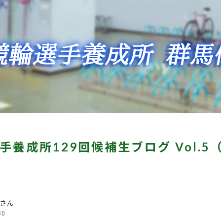
手養成所129回候補生ブログ Vol.5
さん
30