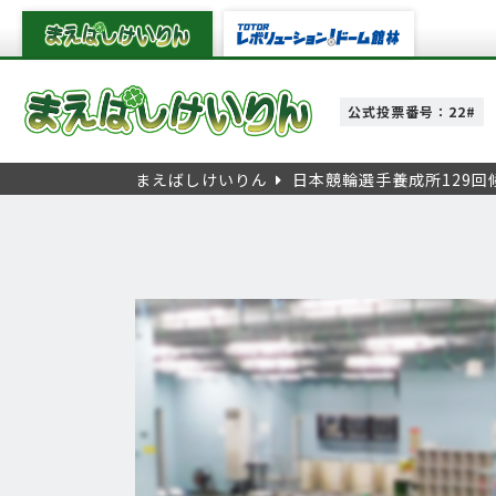
公式投票番号：22#
まえばしけいりん
日本競輪選手養成所129回