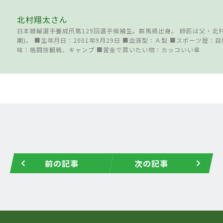
北村翔太さん
日本競輪選手養成所第129回選手候補生。群馬県出身。 師匠は父・北村
期)。 ■生年月日：2001年9月29日 ■血液型：Ａ型 ■スポーツ歴：
味：格闘技観戦、キャンプ ■賞金で買いたい物：カッコいい車
前の記事
次の記事