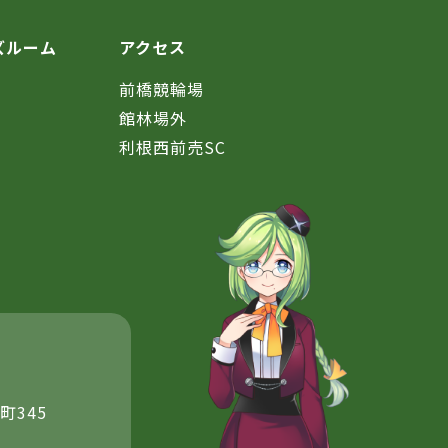
ズルーム
アクセス
前橋競輪場
館林場外
利根西前売SC
町345