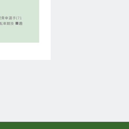
貴幸選手(71
自転車競技 ■趣