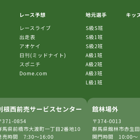
レース予想
地元選手
キッ
レースライブ
S級S班
催
出走表
S級1班
アオケイ
S級2班
日刊(ミッドナイト)
A級1班
スポニチ
A級2班
Dome.com
A級3班
L級1班
利根西前売サービスセンター
館林場外
〒371-0854
〒374-0013
群馬県前橋市大渡町一丁目2番地10
群馬県館林市赤生田
発売時間 7:30～16:00
開門時間 10:00～