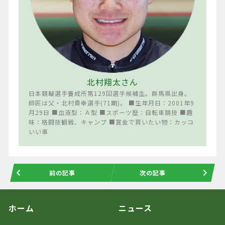
北村翔太さん
日本競輪選手養成所第129回選手候補生。群馬県出身。
師匠は父・北村貴幸選手(71期)。 ■生年月日：2001年9
月29日 ■血液型：Ａ型 ■スポーツ歴：自転車競技 ■趣
味：格闘技観戦、キャンプ ■賞金で買いたい物：カッコ
いい車
前の記事
次の記事
ホーム
ニュース