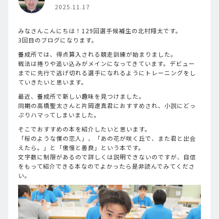
2025.11.17
みなさんこんにちは！129回選手候補生の北村翔太です。
3回目のブログになります。
養成所では、得点算入される競走訓練が始まりました。
戦法は捲りや追い込みがメインになってきています。デビュー
までに先行で逃げ切れる選手になれるようにトレーニングをし
ていきたいと思います。
最近、養成所で新しい趣味を見つけました。
同期の高橋聖太さんと片岡遼真君におすすめされ、小説にどっ
ぷりハマってしまいました。
そこでおすすめの本を紹介したいと思います。
「桜のような僕の恋人」、「あの花が咲く丘で、また君と出会
えたら。」と「傲慢と善良」という本です。
文字数に制限があるので詳しくは説明できないのですが、自信
をもって紹介できる本なのでよかったら是非読んでみてくださ
い。