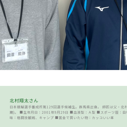
北村翔太さん
日本競輪選手養成所第129回選手候補生。群馬県出身。 師匠は父・北村
期)。 ■生年月日：2001年9月29日 ■血液型：Ａ型 ■スポーツ歴：
味：格闘技観戦、キャンプ ■賞金で買いたい物：カッコいい車