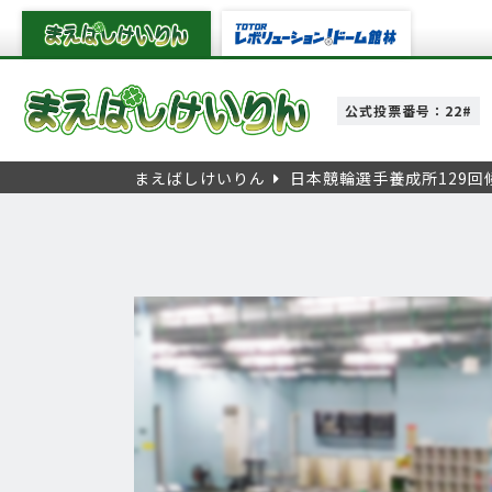
公式投票番号：22#
まえばしけいりん
日本競輪選手養成所129回