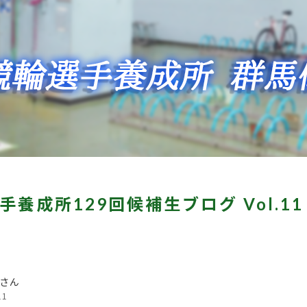
手養成所129回候補生ブログ Vol.1
さん
11