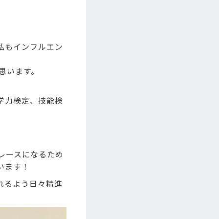
私もインフルエン
思います。
学力検定、技能検
のレースになるため
います！
れるよう日々精進