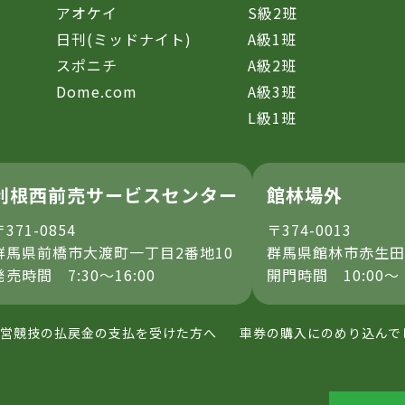
アオケイ
S級2班
日刊(ミッドナイト)
A級1班
スポニチ
A級2班
Dome.com
A級3班
L級1班
利根西前売サービスセンター
館林場外
〒371-0854
〒374-0013
群馬県前橋市大渡町一丁目2番地10
群馬県館林市赤生田
発売時間 7:30～16:00
開門時間 10:00～
営競技の払戻金の支払を受けた方へ
車券の購入にのめり込んで