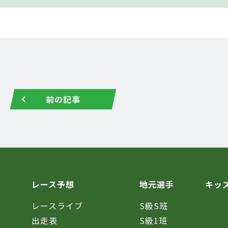
前の記事
レース予想
地元選手
キッ
レースライブ
S級S班
催
出走表
S級1班