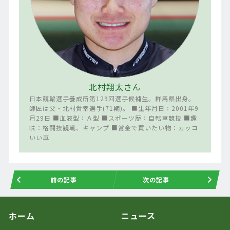
北村翔太さん
日本競輪選手養成所第129回選手候補生。群馬県出身。
師匠は父・北村貴幸選手(71期)。 ■生年月日：2001年9
月29日 ■血液型：Ａ型 ■スポーツ歴：自転車競技 ■趣
味：格闘技観戦、キャンプ ■賞金で買いたい物：カッコ
いい車
前の記事
次の記事
ホーム
ニュース