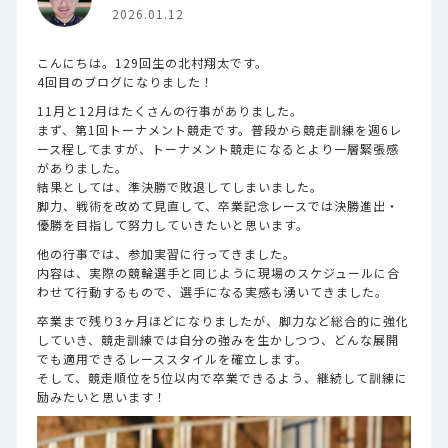
2026.01.12
こんにちは。129回生の北村翔太です。
4回目のブログになりました！
11月と12月はたくさんの行事がありました。
まず、第1回トーナメント競走です。普段から競走訓練を週6レ
ース程してますが、トーナメント競走になるとより一層緊張感
がありました。
結果としては、準決勝で敗退してしまいました。
脚力、戦術を改めて見直して、卒業記念レースでは決勝進出・
優勝を目指して努力していきたいと思います。
他の行事では、参加実習に行ってきました。
内容は、実際の競輪選手と同じように現場のスケジュールに合
わせて行動するもので、選手になる実感も湧いてきました。
卒業まで残り3ヶ月ほどになりましたが、脚力など総合的に強化
していき、競走訓練では自分の強みを生かしつつ、どんな展開
でも適用できるレーススタイルを確立します。
そして、競走順位を5位以内で卒業できるよう、継続して訓練に
励みたいと思います！