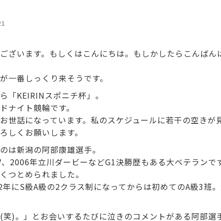
21
ございます。もしくはこんにちは。もしかしたらこんばん
が一番しっくり来そうです。
「KEIRINスポニチ杯」。
ドナイト競輪です。
お世話になっています。私のスケジュールに若干の空きが
ろしくお願いします。
のは新潟の阿部康雄選手。
V、2006年立川ダービーなどG1決勝歴もある大ベテランで
くつとめられました。
02年にS級A級の2クラス制になってからは初めてのA級3班
(笑)。」とお会いするたびに泣きのコメントがある阿部選