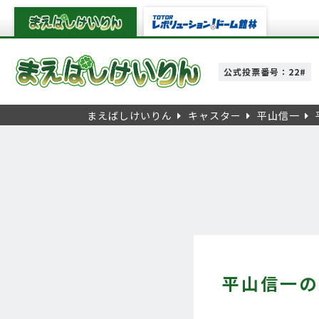
公式投票番号：22#
まえばしけいりん
キャスター
平山信一
平山信一の