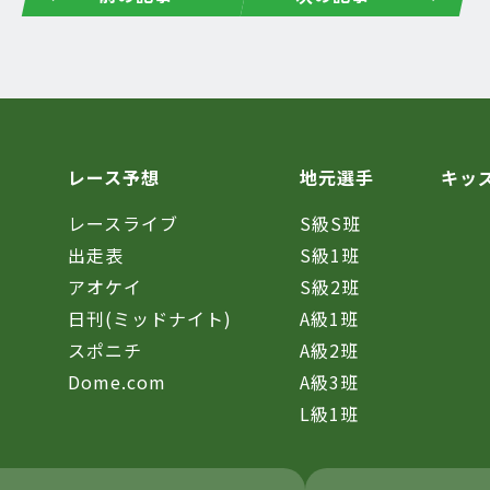
レース予想
地元選手
キッ
レースライブ
S級S班
催
出走表
S級1班
アオケイ
S級2班
日刊(ミッドナイト)
A級1班
スポニチ
A級2班
Dome.com
A級3班
L級1班