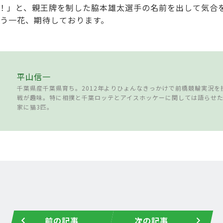
で！」と、親王牌を制した脇本雄太選手の名前を出して気合
う一花、期待しております。
平山信一
千葉県産千葉県育ち。2012年よりひょんなきっかけで前橋競輪実況を
戦が趣味。特に相撲と千葉ロッテとアイスホッケーに関しては語らせ
家に猫3匹。
前の記事
次の記事