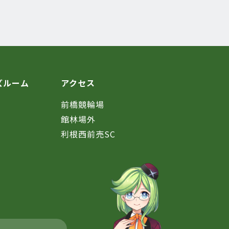
ズルーム
アクセス
前橋競輪場
館林場外
利根西前売SC