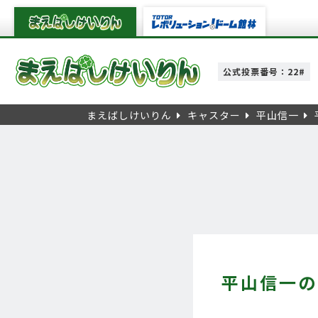
公式投票番号：22#
まえばしけいりん
キャスター
平山信一
平山信一の