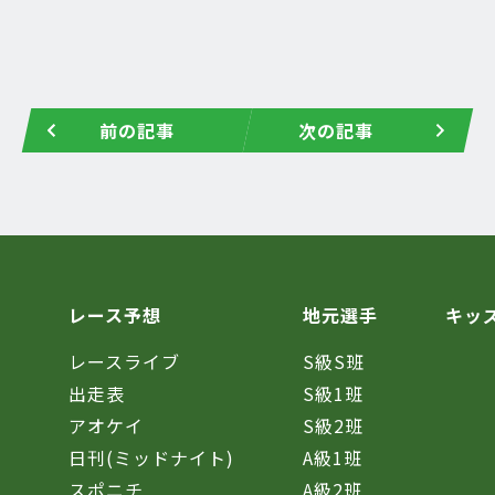
前の記事
次の記事
レース予想
地元選手
キッ
レースライブ
S級S班
催
出走表
S級1班
アオケイ
S級2班
日刊(ミッドナイト)
A級1班
スポニチ
A級2班