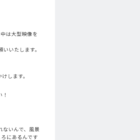
間中は大型映像を
願いいたします。
かけします。
い！
れないんで、風景
ころにあるんです