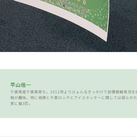
平山信一
千葉県産千葉県育ち。2012年よりひょんなきっかけで前橋競輪実況を
戦が趣味。特に相撲と千葉ロッテとアイスホッケーに関しては語らせ
家に猫3匹。