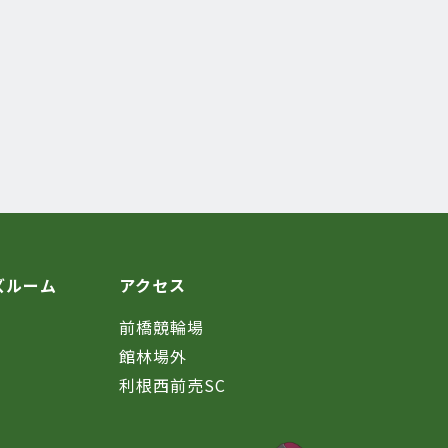
ズルーム
アクセス
前橋競輪場
館林場外
利根西前売SC