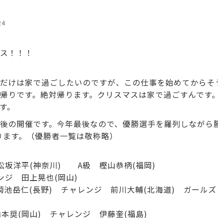
24
ス！！！
だけは家で過ごしたいのですが、この仕事を始めてからそ
帰りです。絶対帰ります。クリスマスは家で過ごすんです
す。
後の開催です。今年最後なので、優勝選手を羅列しながら
返ります。（優勝者一覧は敬称略）
級 松坂洋平(神奈川) A級 樫山恭柄(福岡)
レンジ 田上晃也(岡山)
級 菊池岳仁(長野) チャレンジ 前川大輔(北海道) ガール
 山本奨(岡山) チャレンジ 伊藤奎(福島)