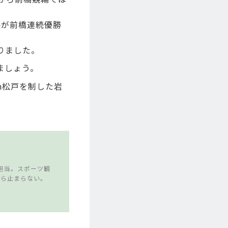
手が前橋連続優勝
りました。
ましょう。
in松戸を制した岩
。
担当。スポーツ観
たら止まらない。