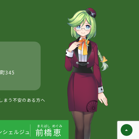
町345
しまう不安のある方へ
まえばし
めぐみ
前橋
恵
ンシェルジュ