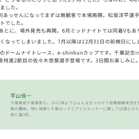
ました。
別あっせんになってまずは無観客で本場再開。松坂洋平選
トでした。
たあとに、場外発売も再開。6月ミッドナイトでは同着Vもあ
くなってしまいました。7月以降は12月31日の前検日にし
ドームナイトレース、e-shinbunカップです。千葉記念
級特進2節目の佐々木悠葵選手登場です。3日間お楽しみに
平山信一
千葉県産千葉県育ち。2012年よりひょんなきっかけで前橋競輪実況を
戦が趣味。特に相撲と千葉ロッテとアイスホッケーに関しては語らせ
家に猫3匹。