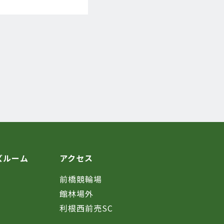
ズルーム
アクセス
前橋競輪場
館林場外
利根西前売SC