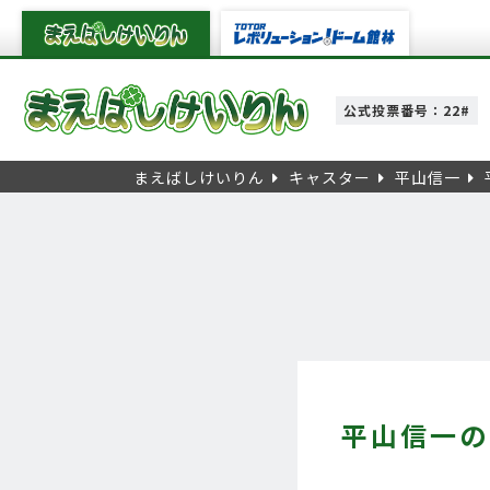
公式投票番号：22#
まえばしけいりん
キャスター
平山信一
平山信一の