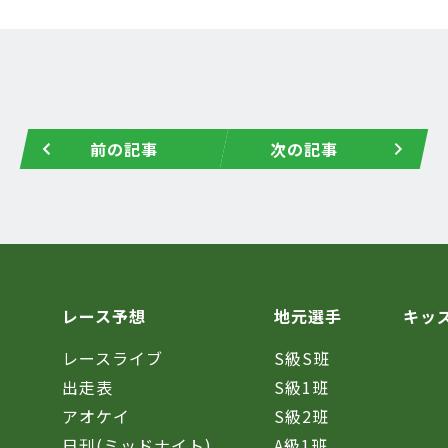
前の記事
次の記事
レース予想
地元選手
キッ
レースライブ
S級S班
催
出走表
S級1班
アオケイ
S級2班
日刊(ミッドナイト)
A級1班