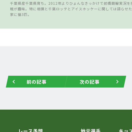
千葉県産千葉県育ち。2012年よりひょんなきっかけで前橋競輪実況を
戦が趣味。特に相撲と千葉ロッテとアイスホッケーに関しては語らせ
家に猫3匹。
前の記事
次の記事
レース予想
地元選手
キッ