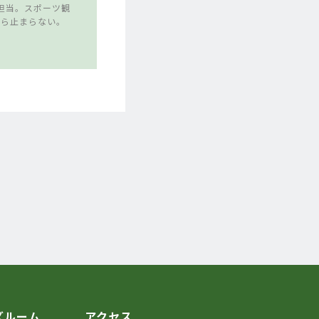
担当。スポーツ観
たら止まらない。
ズルーム
アクセス