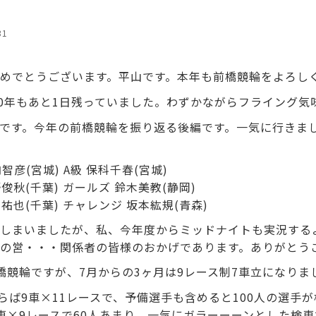
31
めでとうございます。平山です。本年も前橋競輪をよろし
20年もあと1日残っていました。わずかながらフライング気
です。今年の前橋競輪を振り返る後編です。一気に行きま
竹内智彦(宮城) A級 保科千春(宮城)
 金野俊秋(千葉) ガールズ 鈴木美教(静岡)
 大関祐也(千葉) チャレンジ 坂本紘規(青森)
しまいましたが、私、今年度からミッドナイトも実況する
の営・・・関係者の皆様のおかげであります。ありがとう
橋競輪ですが、7月からの3ヶ月は9レース制7車立になりま
ならば9車×11レースで、予備選手も含めると100人の選手
車×9レースで60人あまり。一気にガラーーーンとした検