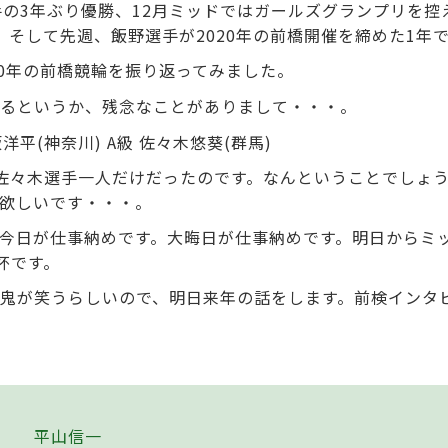
手の3年ぶり優勝、12月ミッドではガールズグランプリを控
、そして先週、飯野選手が2020年の前橋開催を締めた1年
20年の前橋競輪を振り返ってみました。
るというか、残念なことがありまして・・・。
松坂洋平(神奈川) A級 佐々木悠葵(群馬)
佐々木選手一人だけだったのです。なんということでしょ
欲しいです・・・。
今日が仕事納めです。大晦日が仕事納めです。明日からミ
T杯です。
鬼が笑うらしいので、明日来年の話をします。前検インタ
平山信一