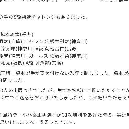
野選手のS級特進チャレンジもありました。
 脇本雄太(福井)
高橋雅之(千葉) チャレンジ 櫻井利之(神奈川)
白戸淳太郎(神奈川) A級 菊池岳仁(長野)
長田龍拳(神奈川) ガールズ 佐藤水菜(神奈川)
飯野祐太(福島) A級 會澤龍(宮城)
親王牌。脇本選手が寄せ付けない先行で制しました。脇本選
日間でした。
000人の上限つきでしたが、生でお客様にご覧いただくこと
く中でご迷惑をおかけいたしましたが、ご来場いただきあ
中島将尊・小林泰正両選手がG1初勝利をあげた時の、実況
思い出しますね。うるっときます。