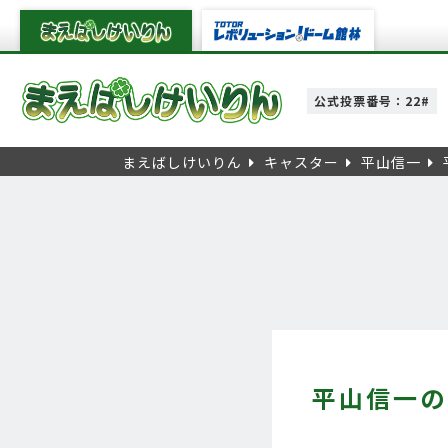
公式投票番号：22#
まえばしけいりん
キャスター
平山信一
平山信一の