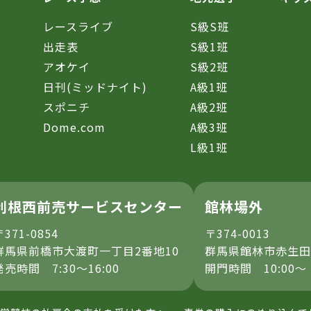
レースライブ
S級S班
催
出走表
S級1班
アオケイ
S級2班
日刊(ミッドナイト)
A級1班
スポニチ
A級2班
Dome.com
A級3班
L級1班
利根西前売サービスセンター
館林場外
〒371-0854
〒374-0013
群馬県前橋市大渡町一丁目2番地10
群馬県館林市赤生田
発売時間 7:30～16:00
開門時間 10:00～