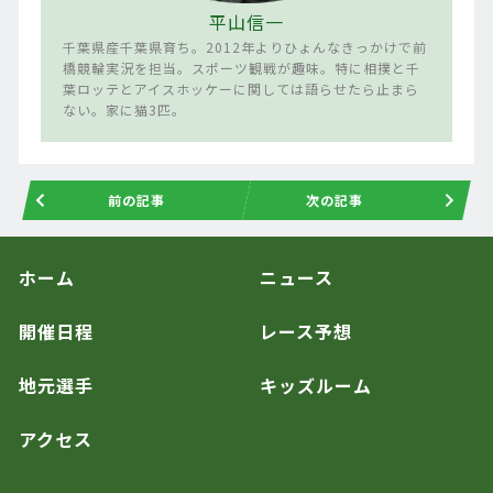
平山信一
千葉県産千葉県育ち。2012年よりひょんなきっかけで前
橋競輪実況を担当。スポーツ観戦が趣味。特に相撲と千
葉ロッテとアイスホッケーに関しては語らせたら止まら
ない。家に猫3匹。
前の記事
次の記事
ホーム
ニュース
開催日程
レース予想
地元選手
キッズルーム
アクセス