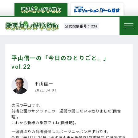
公式投票番号：22#
平山信一の「今日のひとりごと。」
vol.22
平山信一
2021.04.07
実況の平山です。
前橋公園のサクラはこの一週間の間にだいぶ散りました(画像
略)。
これから新緑の季節ですね(画像略)。
一週間ぶりの前橋開催はスポーツニッポン杯(F1)です。
今節は来月5月20日からの三山王冠争奪戦(前橋記念)に登場する