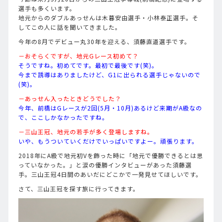
選手も多くいます。
地元からのダブルあっせんは木暮安由選手・小林泰正選手。そ
してこの人に話を聞いてきました。
今年の8月でデビュー丸30年を迎える、須藤直道選手です。
－おそらくですが、地元Gレース初めて？
そうですね。初めてです。最初で最後です(笑)。
今まで誘導はありましたけど、G1に出られる選手じゃないので
(笑)。
－あっせん入ったときどうでした？
今年、前橋はGレースが2回(5月・10月)あるけど来期がA級なの
で、ここしかなかったですね。
－三山王冠、地元の若手が多く登場しますね。
いや、もうついていくだけでいっぱいですよー。頑張ります。
2018年にA級で地元初Vを飾った時に「地元で優勝できるとは思
っていなかった。」と涙の優勝インタビューがあった須藤選
手。三山王冠4日間のあいだにどこかで一発見せてほしいです。
さて、三山王冠を探す旅に行ってきます。