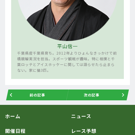
平山信一
千葉県産千葉県育ち。2012年よりひょんなきっかけで前
橋競輪実況を担当。スポーツ観戦が趣味。特に相撲と千
葉ロッテとアイスホッケーに関しては語らせたら止まら
ない。家に猫3匹。
前の記事
次の記事
ホーム
ニュース
開催日程
レース予想