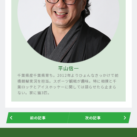
平山信一
千葉県産千葉県育ち。2012年よりひょんなきっかけで前
橋競輪実況を担当。スポーツ観戦が趣味。特に相撲と千
葉ロッテとアイスホッケーに関しては語らせたら止まら
ない。家に猫3匹。
前の記事
次の記事