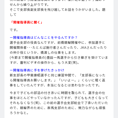
せんから繰り上がりです。
そこで支部長副支部長を飛び越してお話をうかがいました。題
して
「開催指導員に聞く」
です。
ー開催指導員はどんなことをやるんですか？
選手会支部の役員なんですが、前橋競輪開催中に、参加選手と
開催関係者･･･たとえば施行者さんだったり、JKAさんだったり
の仲介役というか、橋渡しの仕事をします。
(今節まで開催指導員の)豊田一馬選手から引き継ぎを受けていま
すが、審判ビデオの操作から、もう大変(笑)。
ー開催指導員に手を挙げたきっかけ
新支部長の甲斐康昭選手と同じ練習仲間で、「支部長になった
ら開催指導員お願いします。」「いいよー。」くらいに軽く返
事をしていたんですが、本当になるとは思わなかったです。
今まで子どもの部活の付き添いに時間を取られて、選手会の仕
事をほとんどやっていなかったんですが、子どもも大きくなって
それもなくなり(笑)、この前の選手会支部総会で了承いただいた
ので、競輪界のために、群馬支部のために、微力ながらも頑張
ろうかなと。