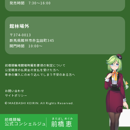
発売時間 7:30～16:00
館林場外
〒374-0013
群馬県館林市赤生田町345
開門時間 10:00～
前橋競輪場開催時撮影要領の制定について
公営競技の払戻金の支払を受けた方へ
車券の購入にのめり込んでしまう不安のある方へ
お問い合わせ
サイトポリシー
© MAEBASHI KEIRIN. All Rights Reserved.
前橋競輪
まえばし
めぐみ
前橋
恵
公式コンシェルジュ