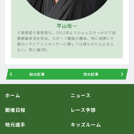
平山信一
千葉県産千葉県育ち。2012年よりひょんなきっかけで前
橋競輪実況を担当。スポーツ観戦が趣味。特に相撲と千
葉ロッテとアイスホッケーに関しては語らせたら止まら
ない。家に猫3匹。
前の記事
次の記事
ホーム
ニュース
開催日程
レース予想
地元選手
キッズルーム