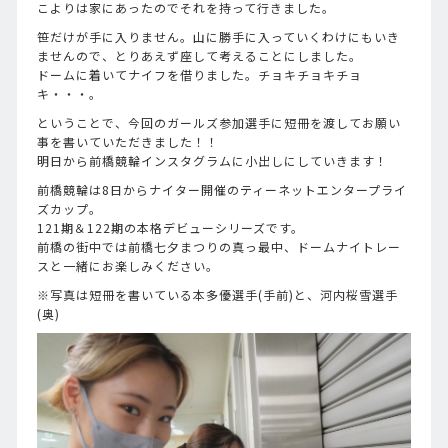
こよりは家にあったのでそれを持って行きました。
笹だけが手に入りません。山に勝手に入っていくわけにもいき
ませんので、とりあえず座して考えることにしました。
ドームに着いてナイフを借りました。チョキチョキチョ
キ・・・。
ということで、今回のガールズ参加選手に短冊を渡してお願い
事を書いていただきました！！
明日から前橋競輪インスタグラムに小出しにしていきます！
前橋競輪は8日からナイター開催のティーネットエンタープライ
ズカップ。
121期＆122期の本格デビューシリーズです。
前橋の街中では前橋七夕まつりの真っ最中、ドームナイトレー
スと一緒にお楽しみください。
※写真は短冊を書いている本多優選手(手前)と、河内桜雪選手
(奥)