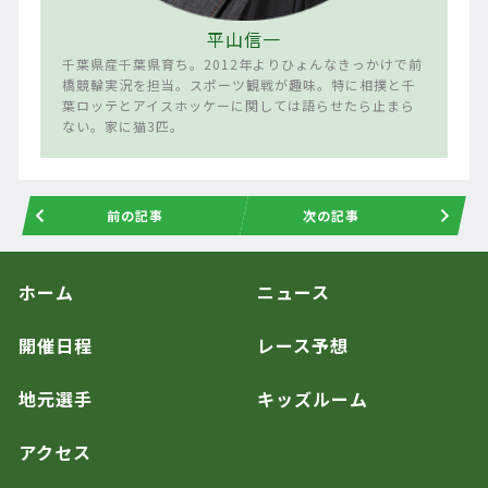
平山信一
千葉県産千葉県育ち。2012年よりひょんなきっかけで前
橋競輪実況を担当。スポーツ観戦が趣味。特に相撲と千
葉ロッテとアイスホッケーに関しては語らせたら止まら
ない。家に猫3匹。
前の記事
次の記事
ホーム
ニュース
開催日程
レース予想
地元選手
キッズルーム
アクセス