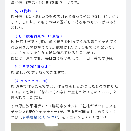
淳平選手(群馬・100期)を取り上げます。
－初G1終わって
恩田選手(以下恩):いつもの雰囲気と違ってやはりG1。ピリピリ
してましたね。でもその中で過ごして得るものもいっぱいあり
ました。
－そして競走得点が110点越え！
恩:出来すぎです(笑)。前と後ろを回ってくれる選手や支えてく
れる皆さんのおかげです。競輪は1人でするものじゃないです
し。チャンスを生かす足は作れていると思います。
あとは、運ですね。毎日ゴミ拾いをして、一日一善です(笑)。
－ところで200勝タオル･･･
恩:欲しいです？持ってきますね。
－(よっっっっっしゃ)
恩:ガチで作ったんですよ。作るならしっかりしたものを作りた
くて。でも嫁に「なんでそんなにお金をかけてるの！????」と
怒られました(笑)。
その恩田淳平選手の200勝記念タオルに千社札がゲット出来る
チャンス(UFOキャッチャー)が、三山王冠開催中にあります！！
ぜひ【
前橋競輪公式Twitter
】をチェックしてください！