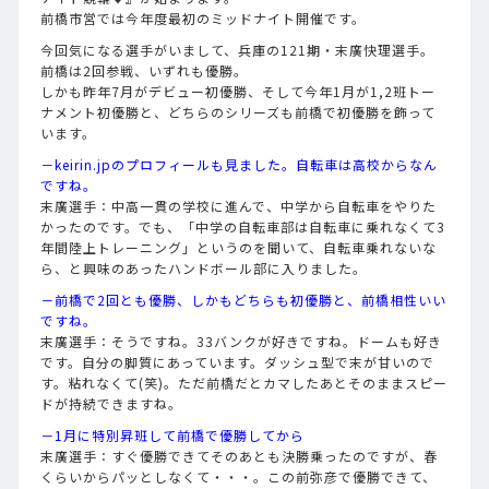
前橋市営では今年度最初のミッドナイト開催です。
今回気になる選手がいまして、兵庫の121期・末廣快理選手。
前橋は2回参戦、いずれも優勝。
しかも昨年7月がデビュー初優勝、そして今年1月が1,2班トー
ナメント初優勝と、どちらのシリーズも前橋で初優勝を飾って
います。
－keirin.jpのプロフィールも見ました。自転車は高校からなん
ですね。
末廣選手：中高一貫の学校に進んで、中学から自転車をやりた
かったのです。でも、「中学の自転車部は自転車に乗れなくて3
年間陸上トレーニング」というのを聞いて、自転車乗れないな
ら、と興味のあったハンドボール部に入りました。
－前橋で2回とも優勝、しかもどちらも初優勝と、前橋相性いい
ですね。
末廣選手：そうですね。33バンクが好きですね。ドームも好き
です。自分の脚質にあっています。ダッシュ型で末が甘いので
す。粘れなくて(笑)。ただ前橋だとカマしたあとそのままスピー
ドが持続できますね。
－1月に特別昇班して前橋で優勝してから
末廣選手：すぐ優勝できてそのあとも決勝乗ったのですが、春
くらいからパッとしなくて・・・。この前弥彦で優勝できて、