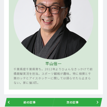
平山信一
千葉県産千葉県育ち。2012年よりひょんなきっかけで前
橋競輪実況を担当。スポーツ観戦が趣味。特に相撲と千
葉ロッテとアイスホッケーに関しては語らせたら止まら
ない。家に猫3匹。
前の記事
次の記事