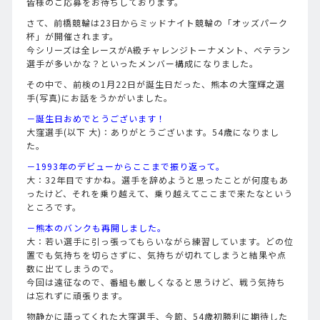
皆様のご応募をお待ちしております。
さて、前橋競輪は23日からミッドナイト競輪の「オッズパーク
杯」が開催されます。
今シリーズは全レースがA級チャレンジトーナメント、ベテラン
選手が多いかな？といったメンバー構成になりました。
その中で、前検の1月22日が誕生日だった、熊本の大窪輝之選
手(写真)にお話をうかがいました。
－誕生日おめでとうございます！
大窪選手(以下 大)：ありがとうございます。54歳になりまし
た。
－1993年のデビューからここまで振り返って。
大：32年目ですかね。選手を辞めようと思ったことが何度もあ
ったけど、それを乗り越えて、乗り越えてここまで来たなという
ところです。
－熊本のバンクも再開しました。
大：若い選手に引っ張ってもらいながら練習しています。どの位
置でも気持ちを切らさずに、気持ちが切れてしまうと結果や点
数に出てしまうので。
今回は遠征なので、番組も厳しくなると思うけど、戦う気持ち
は忘れずに頑張ります。
物静かに語ってくれた大窪選手、今節、54歳初勝利に期待した