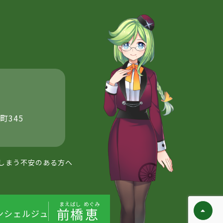
町345
しまう不安のある方へ
まえばし
めぐみ
前橋
恵
ンシェルジュ