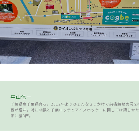
平山信一
千葉県産千葉県育ち。2012年よりひょんなきっかけで前橋競輪実況を
戦が趣味。特に相撲と千葉ロッテとアイスホッケーに関しては語らせ
家に猫3匹。