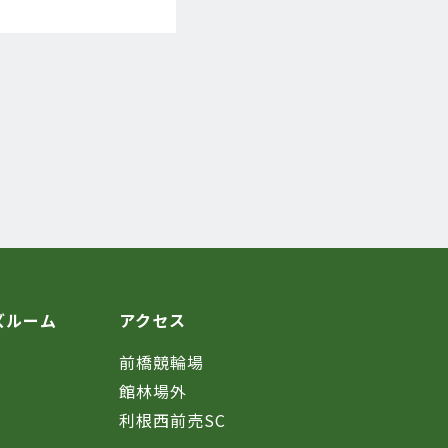
ズルーム
アクセス
前橋競輪場
館林場外
利根西前売SC