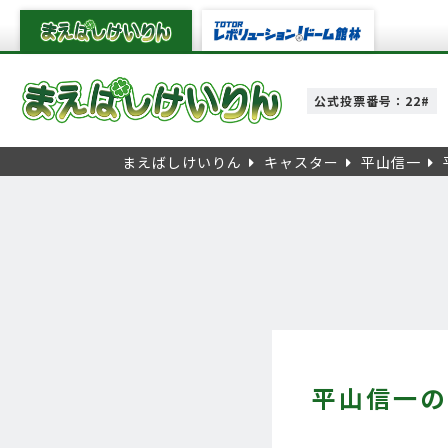
公式投票番号：22#
まえばしけいりん
キャスター
平山信一
平山信一の