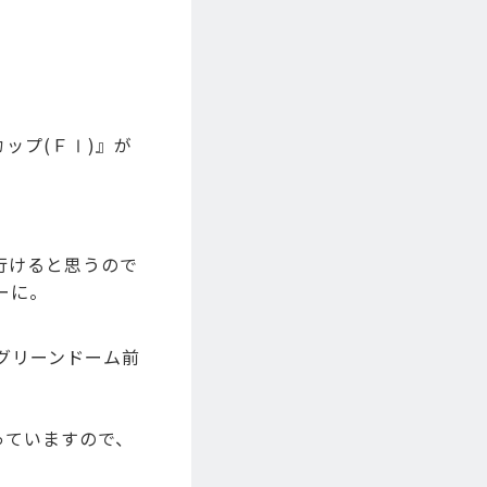
ップ(ＦⅠ)』が
行けると思うので
ーに。
グリーンドーム前
。
っていますので、