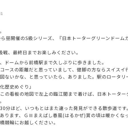
31
。
から昼開催のS級シリーズ、『日本トーターグリーンドームカ
級戦、最終日までお楽しみください。
、ドームから前橋駅まで久しぶりに歩きました。
コースの距離だと思っていまして、健脚の方ならスイスイ
図ないかな、と思っていたら、ありました。駅のロータリ
化歴史めぐり」
この看板の地図で左上の臨江閣まで着けば、日本トーター
。
30分ほど、いつもとはまた違った発見ができる散歩道です
日にあります、ＧⅢまえばし春風(はるかぜ)賞の頃は暖かくな
橋競輪にお越しください。