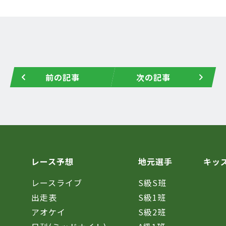
前の記事
次の記事
レース予想
地元選手
キッ
レースライブ
S級S班
催
出走表
S級1班
アオケイ
S級2班