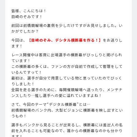
皆様、こんにちは！
目崎のぞみです！
前回は前橋競輪場の裏側を少しだけですがお見せしました。い
かがでしたか？
今回は、
【目崎のぞみ、デシタル横断幕を作る！】
をお送りし
ます！
レース開催中は客席に出場選手の横断幕がびっしりと掲げられ
ています！
この横断幕の多くは、ファンの方が自前で作成して管理をして
いるんですって！
最初は、選手が自分で用意している物と思っていたのでびっく
りしました！
全国を走る選手のために、毎開催競輪場へ送ったり、メンテナ
ンスしたり…推し選手への愛に溢れていますよね！
さて、今回のテーマ“デジタル横断幕”とは…
前橋競輪場のバンク内、大型ビジョンに横断幕を映し出すとい
うもの！
選手もバンクから見ることが出来るし、横断幕には差出人の名
前を入れることも可能なので、誰からの横断幕なのかも分かり
ます！