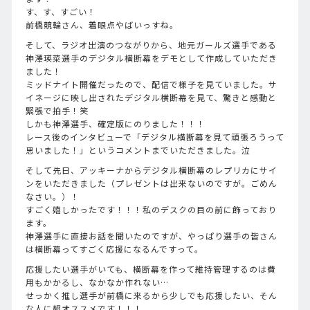
す、す、すごい！
前橋競輪さん、着眼点やばいっすね。
そして、ラジオ出演のつながりから、地元ガールズ選手である
神澤瑛菜選手のデジタル横断幕をデモとして作成していただき
ました！
ミッドナイト開催だったので、配信で様子を見ていました。サ
イネージに映し出されたデジタル横断幕を見て、驚きと感動と
緊張で拍手！笑
しかも神澤選手、確定版にのりました！！！
レース後のインタビューで「デジタル横断幕を見て頑張ろうって
思いました！」というコメントまでいただきました。泣
そして先日、アッキーナからデジタル横断幕のレプリカにサイ
ンをいただきました（プレゼントは出来ないのですが。ごめん
なさい。）！
すごく嬉しかったです！！！私のデスクの目の前に飾っており
ます。
神澤選手に直接お話を聞いたのですが、やっぱり選手の皆さん
は横断幕ってすごく応援になるんですって。
応援したい選手がいても、横断幕を作って維持管理するのは費
用もかかるし、なかなか作れない…
せっかく推し選手が前橋に来るから少しでも応援したい、そん
な人に超オススメです！！！