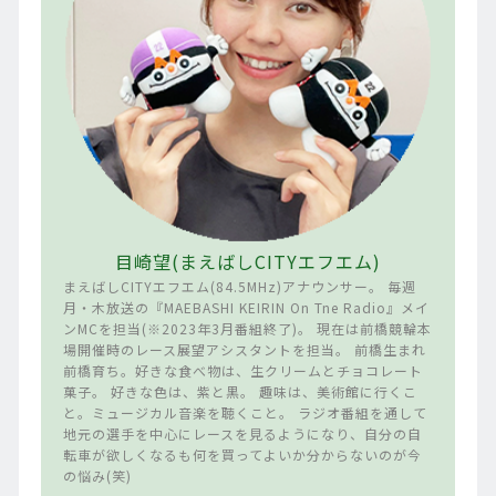
目崎望(まえばしCITYエフエム)
まえばしCITYエフエム(84.5MHz)アナウンサー。 毎週
月・木放送の『MAEBASHI KEIRIN On Tne Radio』メイ
ンMCを担当(※2023年3月番組終了)。 現在は前橋競輪本
場開催時のレース展望アシスタントを担当。 前橋生まれ
前橋育ち。好きな食べ物は、生クリームとチョコレート
菓子。 好きな色は、紫と黒。 趣味は、美術館に行くこ
と。ミュージカル音楽を聴くこと。 ラジオ番組を通して
地元の選手を中心にレースを見るようになり、自分の自
転車が欲しくなるも何を買ってよいか分からないのが今
の悩み(笑)