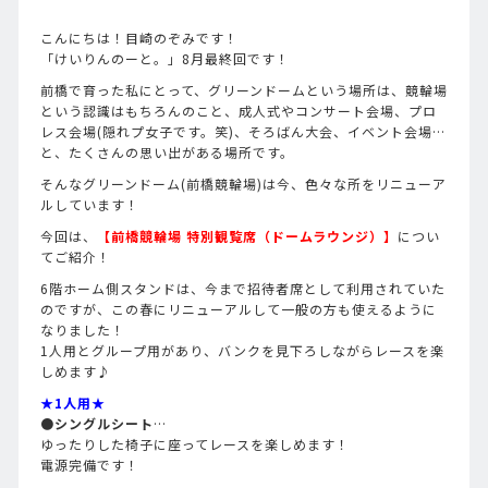
こんにちは！目崎のぞみです！
「けいりんのーと。」8月最終回です！
前橋で育った私にとって、グリーンドームという場所は、競輪場
という認識はもちろんのこと、成人式やコンサート会場、プロ
レス会場(隠れプ女子です。笑)、そろばん大会、イベント会場…
と、たくさんの思い出がある場所です。
そんなグリーンドーム(前橋競輪場)は今、色々な所をリニューア
ルしています！
今回は、
【前橋競輪場 特別観覧席（ドームラウンジ）】
につい
てご紹介！
6階ホーム側スタンドは、今まで招待者席として利用されていた
のですが、この春にリニューアルして一般の方も使えるように
なりました！
1人用とグループ用があり、バンクを見下ろしながらレースを楽
しめます♪
★1人用★
●シングルシート
…
ゆったりした椅子に座ってレースを楽しめます！
電源完備です！