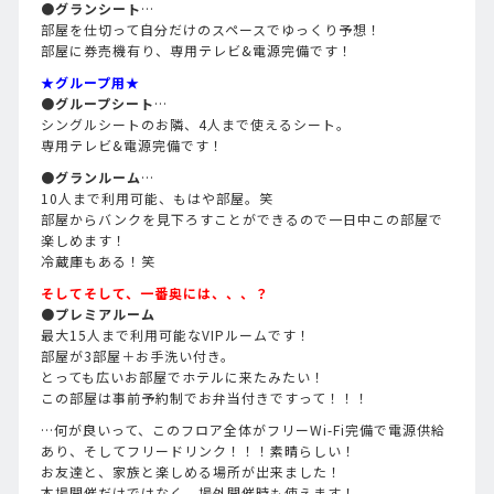
●グランシート
…
部屋を仕切って自分だけのスペースでゆっくり予想！
部屋に券売機有り、専用テレビ&電源完備です！
★グループ用★
●グループシート
…
シングルシートのお隣、4人まで使えるシート。
専用テレビ&電源完備です！
●グランルーム
…
10人まで利用可能、もはや部屋。笑
部屋からバンクを見下ろすことができるので一日中この部屋で
楽しめます！
冷蔵庫もある！笑
そしてそして、一番奥には、、、？
●プレミアルーム
最大15人まで利用可能なVIPルームです！
部屋が3部屋＋お手洗い付き。
とっても広いお部屋でホテルに来たみたい！
この部屋は事前予約制でお弁当付きですって！！！
…何が良いって、このフロア全体がフリーWi-Fi完備で電源供給
あり、そしてフリードリンク！！！素晴らしい！
お友達と、家族と楽しめる場所が出来ました！
本場開催だけではなく、場外開催時も使えます！