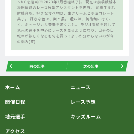
ンMCを担当(※2023年3月番組終了)。 現在は前橋競輪本
場開催時のレース展望アシスタントを担当。 前橋生まれ
前橋育ち。好きな食べ物は、生クリームとチョコレート
菓子。 好きな色は、紫と黒。 趣味は、美術館に行くこ
と。ミュージカル音楽を聴くこと。 ラジオ番組を通して
地元の選手を中心にレースを見るようになり、自分の自
転車が欲しくなるも何を買ってよいか分からないのが今
の悩み(笑)
前の記事
次の記事
ホーム
ニュース
開催日程
レース予想
地元選手
キッズルーム
アクセス