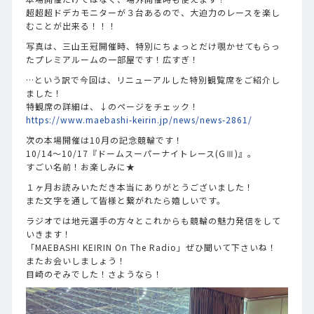
超超超ドデカモニターが３台あるので、大迫力のレースを楽し
むことが出来る！！！
写真は、三山王冠開催時、特別にちょっとだけ覗かせてもらっ
たプレミアルームの一部屋です！広すぎ！
…という訳で今回は、リニューアルした特別観覧席をご紹介し
ました！
特観席の詳細は、↓のページをチェック！
https://www.maebashi-keirin.jp/news/news-2861/
次の本場開催は10月の記念競輪です！
10/14～10/17『ドームスーパーナイトレース(GⅢ)』。
すごい名前！お楽しみに★
１ヶ月お読みいただき本当にありがとうございました！
また文字を通して皆様と繋がれたら嬉しいです。
ラジオでは地元選手の方々とこれからも競輪の魅力発信をして
いきます！
「MAEBASHI KEIRIN On The Radio」ぜひ聞いて下さいね！
またお会いしましょう！
目崎のぞみでした！さようなら！