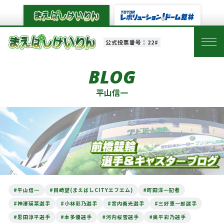
公式投票番号：22#
BLOG
平山信一
#平山信一
#目崎望(まえばしCITYエフエム)
#町田洋一記者
#神澤瑛菜選手
#小林彩乃選手
#宮内善光選手
#三好恵一郎選手
#恩田淳平選手
#本多優選手
#河内桜雪選手
#奥平彩乃選手