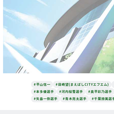
#平山信一
#目崎望(まえばしCITYエフエム)
#本多優選手
#河内桜雪選手
#奥平彩乃選手
#矢島一弥選手
#青木亮太選手
#千葉捺美選