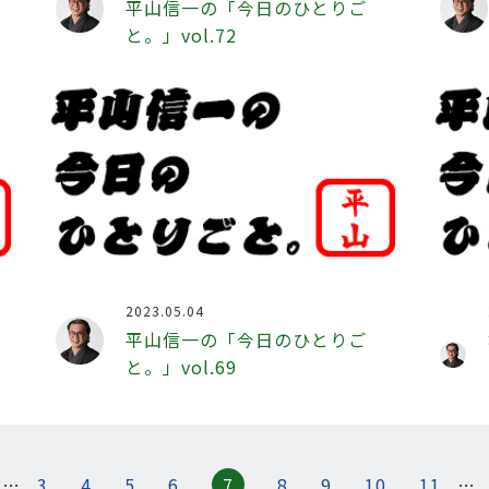
平山信一の「今日のひとりご
と。」vol.72
2023.05.04
平山信一の「今日のひとりご
と。」vol.69
…
3
4
5
6
8
9
10
11
…
7