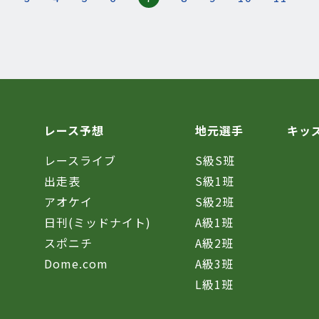
レース予想
地元選手
キッ
レースライブ
S級S班
催
出走表
S級1班
アオケイ
S級2班
日刊(ミッドナイト)
A級1班
スポニチ
A級2班
Dome.com
A級3班
L級1班