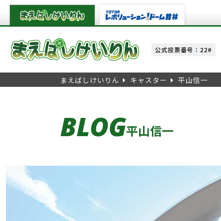
公式投票番号：22#
まえばしけいりん
キャスター
平山信一
BLOG
平山信一