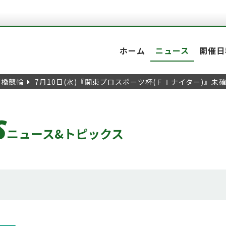
ホーム
ニュース
開催日
前橋競輪
7月10日(水)『関東プロスポーツ杯(ＦⅠナイター)』
S
ニュース&トピックス