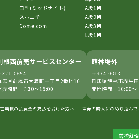
日刊(ミッドナイト)
A級1班
スポニチ
A級2班
Dome.com
A級3班
L級1班
利根西前売サービスセンター
館林場外
〒371-0854
〒374-0013
群馬県前橋市大渡町一丁目2番地10
群馬県館林市赤生田
発売時間 7:30～16:00
開門時間 10:00～
営競技の払戻金の支払を受けた方へ
車券の購入にのめり込んで
前橋競輪