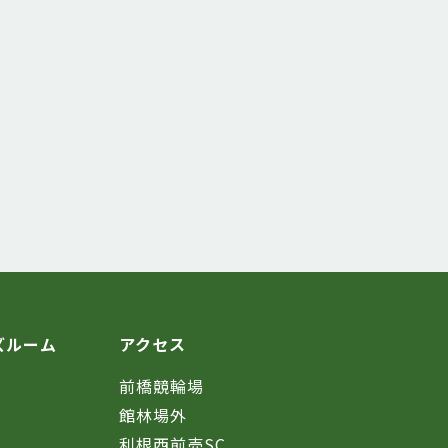
ズルーム
アクセス
前橋競輪場
館林場外
利根西前売SC