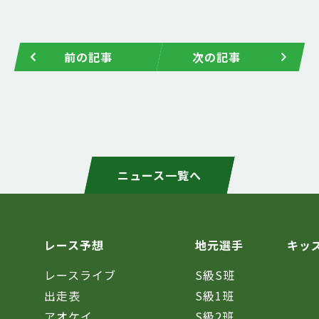
前の記事
次の記事
ニュース一覧へ
レース予想
地元選手
キッ
レースライブ
S級S班
催
出走表
S級1班
アオケイ
S級2班