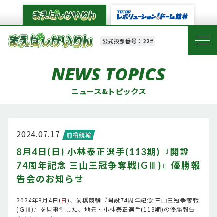
公式投票番号：22#
NEWS TOPICS
ニュース&トピックス
2024.07.17
前橋競輪
8月4日(日) 小林泰正選手(113期)『開設
74周年記念 三山王冠争奪戦(GⅢ)』優勝報
告会のお知らせ
2024年8月4日(
日
)、前橋競輪『開設74周年記念 三山王冠争奪戦
(ＧⅢ)』を見事制した、地元・小林泰正選手(113期)の優勝報告