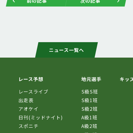
前の記事
次の記事
ニュース一覧へ
レース予想
地元選手
キッ
レースライブ
S級S班
催
出走表
S級1班
アオケイ
S級2班
日刊(ミッドナイト)
A級1班
スポニチ
A級2班