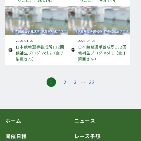
りごと。」vol.145
りごと。」vol.144
2026.04.20
2026.04.06
日本競輪選手養成所132回
日本競輪選手養成所132回
候補生ブログ Vol.2（金子
候補生ブログ Vol.1（金子
梨亜さん）
梨亜さん）
1
2
3
…
32
ホーム
ニュース
開催日程
レース予想