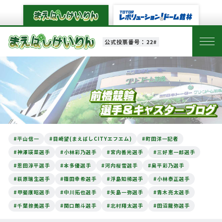
公式投票番号：22#
#平山信一
#目崎望(まえばしCITYエフエム)
#町田洋一記者
#神澤瑛菜選手
#小林彩乃選手
#宮内善光選手
#三好恵一郎選手
#恩田淳平選手
#本多優選手
#河内桜雪選手
#奥平彩乃選手
#萩原瑞生選手
#篠田幸希選手
#浮島知稀選手
#小林泰正選手
#甲斐康昭選手
#中川拓也選手
#矢島一弥選手
#青木亮太選手
#千葉捺美選手
#関口朗斗選手
#北村翔太選手
#田沼龍弥選手